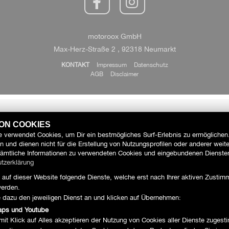
motoroox GmbH
Max-Herz-Straße 2 , 92318 Neumarkt
KONTAKT
Impressum
Datenschutz
AGB
Disclaimer
VON COOKIES
 verwendet Cookies, um Dir ein bestmögliches Surf-Erlebnis zu ermöglichen
 und dienen nicht für die Erstellung von Nutzungsprofilen oder anderer weit
ämtliche Informationen zu verwendeten Cookies und eingebundenen Diensten
tzerklärung
auf dieser Website folgende Dienste, welche erst nach Ihrer aktiven Zusti
erden.
e dazu den jeweiligen Dienst an und klicken auf Übernehmen:
aps und Youtube
mit Klick auf Alles akzeptieren der Nutzung von Cookies aller Dienste zuges