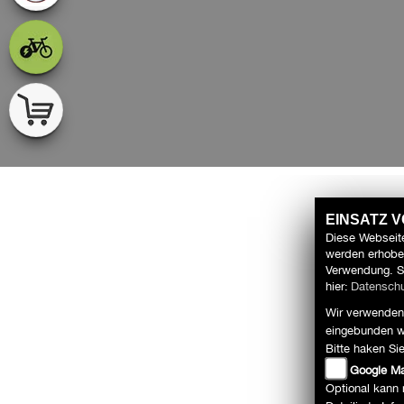
EINSATZ 
Diese Webseite
werden erhoben
Verwendung. S
hier:
Datenschu
Wir verwenden 
eingebunden w
Bitte haken Si
Google M
Optional kann 